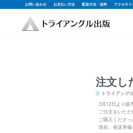
内
お問い合わせ
お支払い方法
配送方法・送料
アクセサリ
容
を
ス
キ
ッ
プ
注文し
トライアング
3月12日より
ご注文をいただ
ご購入くださっ
現在、発送準備