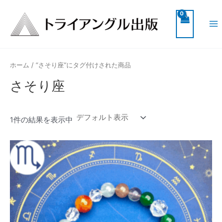
内
Ma
容
Me
を
ス
キ
ッ
ホーム
/ “さそり座”にタグ付けされた商品
プ
さそり座
1件の結果を表示中