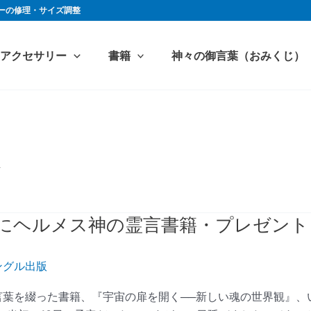
ーの修理・サイズ調整
アクセサリー
書籍
神々の御言葉（おみくじ）
ス
様にヘルメス神の霊言書籍・プレゼント
ングル出版
葉を綴った書籍、『宇宙の扉を開く──新しい魂の世界観』、い