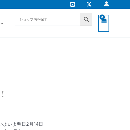
！
よいよ明日2月14日