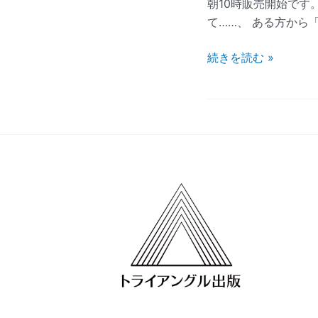
に
朝10時販売開始です
ヘ
て……、 ある方から「 
ル
メ
続きを読む »
ス
神
の
霊
言
書
籍・
プ
レ
ゼ
ン
ト！