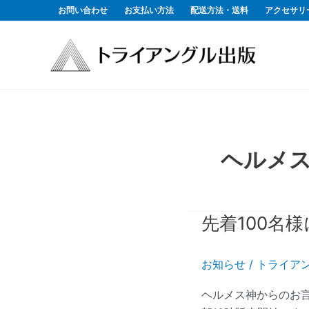
内
お問い合わせ
お支払い方法
配送方法・送料
アクセサリ
容
を
ス
キ
ッ
プ
ヘルメ
先着100名
先
着
100
お知らせ
/
トライア
名
様
ヘルメス神からのお言